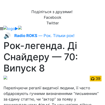
Поділіться з друзями!
Facebook
Twitter
🔊
Radio ROKS
— Рок. Тільки рок!
Рок-легенда. Ді
Снайдеру — 70:
Випуск 8
39
Перелічуючи регалії видатної людини, її часто
обдаровують гучними визначеннями “письменник”
за єдину статтю, чи “актор” за появу у
документальному фільмі. Та наш ювіляр дійсно