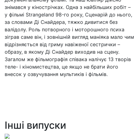
знімався у кінострічках. Одна з найбільших робіт –
у фільмі Strangeland 98-го року, Сценарій до нього,
за словами Ді Снайдера, тяжко дивитися без
валідолу. Роль потворного і моторошного психа
зіграв саме він, і зовнішній вигляд маніяка мало чим
відрізняється від гриму навіженої сестрички –
образу, в якому Ді Снайдер виходив на сцену.
Загалом же фільмографія співака налічує 13 творів
теле- і кіномистецтва, це якщо не брати його
внесок у озвучування мультиків і фільмів.
Інші випуски