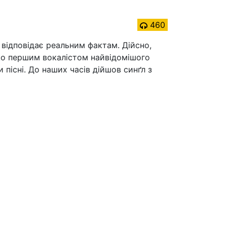
460
 відповідає реальним фактам. Дійсно,
, що першим вокалістом найвідомішого
 пісні. До наших часів дійшов синґл з