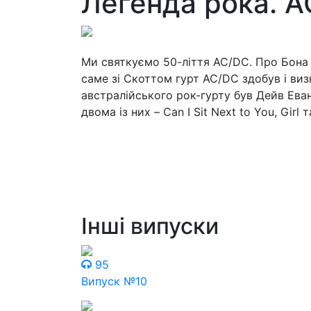
Легенда рока. A
Ми святкуємо 50-ліття AC/DC. Про Бона С
саме зі Скоттом гурт AC/DC здобув і виз
австралійського рок-гурту був Дейв Еван
двома із них – Can I Sit Next to You, Girl та
Інші випуски
95
Випуск №10