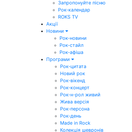
Запропонуйте пісню
Рок-календар
ROKS TV
Акції
Новини
Рок-новини
Рок-стайл
Рок-афіша
Програми
Рок-цитата
Новий рок
Рок-вікенд
Рок-концерт
Рок-н-рол живий
Жива версія
Рок-персона
Рок-день
Made in Rock
Колекція шевронів