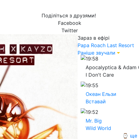
Поділіться з друзями!
Facebook
Twitter
Зараз в ефірі
Papa Roach
Last Resort
Раніше звучали
19:58
Apocalyptica & Adam 
I Don't Care
19:55
Океан Ельзи
Вставай
19:52
Mr. Big
Wild World
⌚ ще 