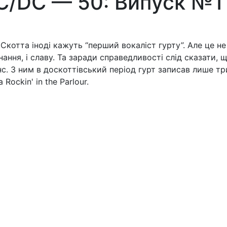
C/DC — 50: Випуск №1
котта іноді кажуть “перший вокаліст гурту”. Але це не
нання, і славу. Та заради справедливості слід сказати
с. З ним в доскоттівський період гурт записав лише три
 Rockin' in the Parlour.