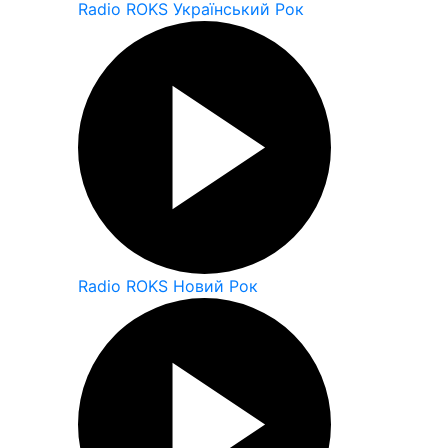
Radio ROKS Український Рок
Radio ROKS Новий Рок