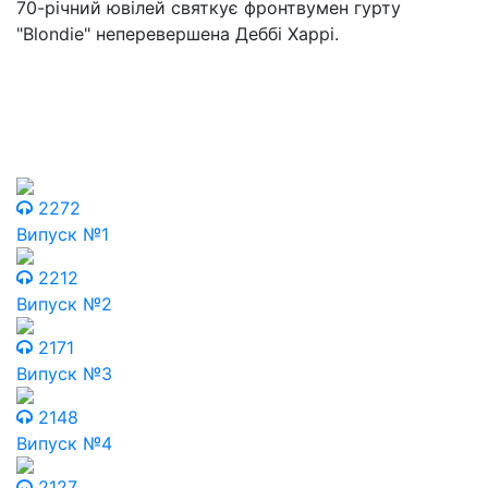
70-річний ювілей святкує фронтвумен гурту
"Blondie" неперевершена Деббі Харрі.
2272
Випуск №1
2212
Випуск №2
2171
Випуск №3
2148
Випуск №4
2127