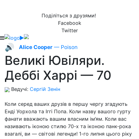
Поділіться з друзями!
Facebook
Twitter
🔊
Alice Cooper
— Poison
Великі Ювіляри.
Деббі Харрі — 70
Ведучі:
Сергій Зенін
Коли серед ваших друзів в першу чергу згадують
Енді Уорхола та Іггі Попа. Коли назву вашого гурту
фанати вважають вашим власним ім’ям. Коли вас
називають іконою стилю 70-х та іконою панк-рока
взагалі, ви — світові легенди! 1-го липня цього ріку