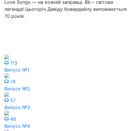
Love Songs — на кожній заправці. Вb – світова
легенда! Цьогоріч Девіду Ковердейлу виповнюється
70 років.
113
Випуск №1
74
Випуск №2
57
Випуск №3
46
Випуск №4