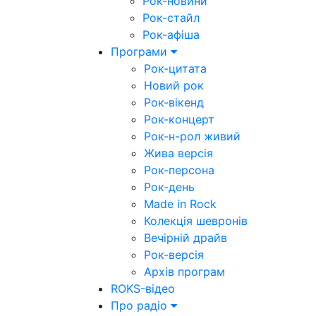
Рок-новини
Рок-стайл
Рок-афіша
Програми
Рок-цитата
Новий рок
Рок-вікенд
Рок-концерт
Рок-н-рол живий
Жива версія
Рок-персона
Рок-день
Made in Rock
Колекція шевронів
Вечірній драйв
Рок-версія
Архів програм
ROKS-відео
Про радіо