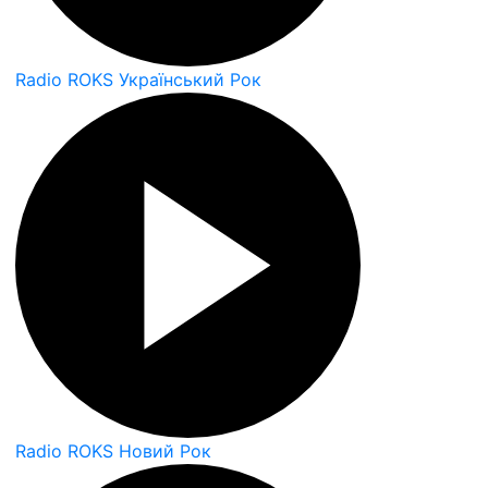
Radio ROKS Український Рок
Radio ROKS Новий Рок