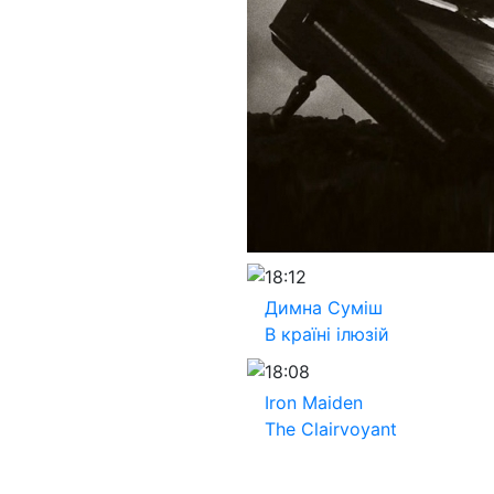
18:12
Димна Суміш
В країні ілюзій
18:08
Iron Maiden
The Clairvoyant