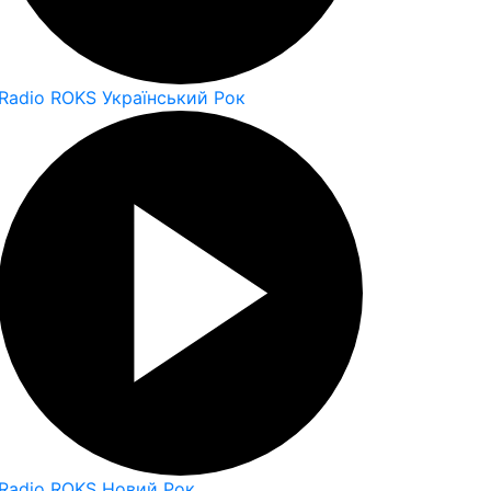
Radio ROKS Український Рок
Radio ROKS Новий Рок