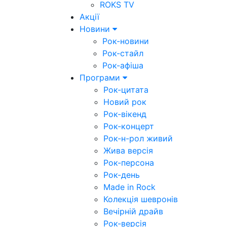
ROKS TV
Акції
Новини
Рок-новини
Рок-стайл
Рок-афіша
Програми
Рок-цитата
Новий рок
Рок-вікенд
Рок-концерт
Рок-н-рол живий
Жива версія
Рок-персона
Рок-день
Made in Rock
Колекція шевронів
Вечірній драйв
Рок-версія