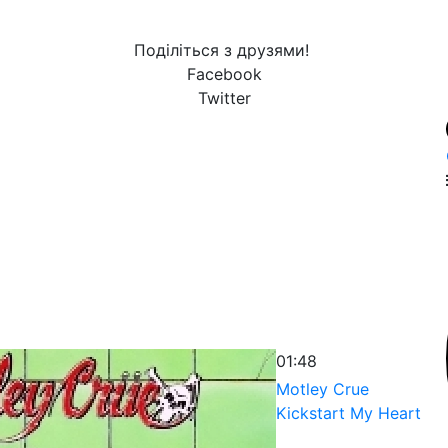
Поділіться з друзями!
Facebook
Twitter
01:48
Motley Crue
Kickstart My Heart