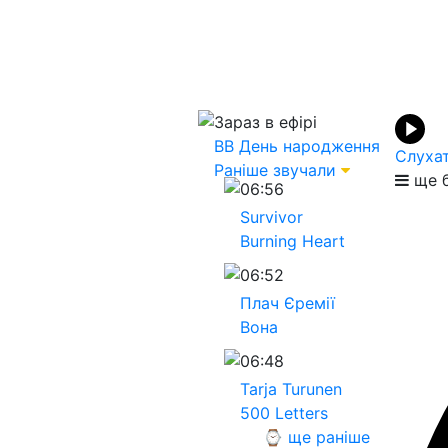
Зараз в ефірі
ВВ
День народження
Слуха
Раніше звучали
ще б
06:56
Survivor
Burning Heart
06:52
Плач Єремії
Вона
06:48
Tarja Turunen
500 Letters
⌚ ще раніше