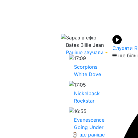
Зараз в ефірі
Bates
Billie Jean
Слухати R
Раніше звучали
ще біль
17:09
Scorpions
White Dove
17:05
Nickelback
Rockstar
16:55
Evanescence
Going Under
⌚ ще раніше