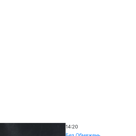
14:20
Без Обмежень