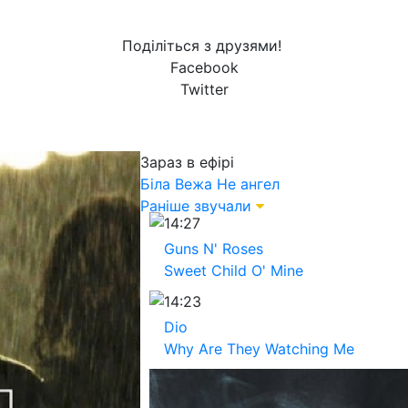
Поділіться з друзями!
Facebook
Twitter
Зараз в ефірі
Біла Вежа
Не ангел
Раніше звучали
14:27
Guns N' Roses
Sweet Child O' Mine
14:23
Dio
Why Are They Watching Me