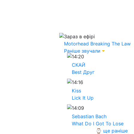
Зараз в ефірі
Motorhead
Breaking The Law
Раніше звучали
14:20
СКАЙ
Best Друг
14:16
Kiss
Lick It Up
14:09
Sebastian Bach
What Do I Got To Lose
⌚ ще раніше