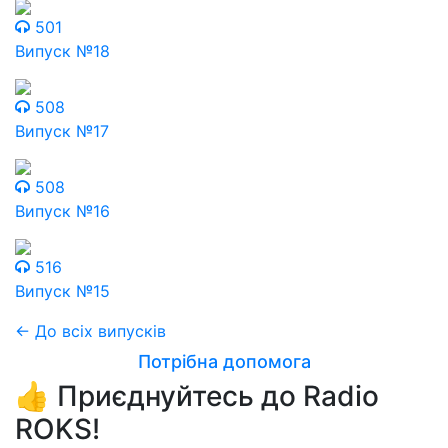
501
Випуск №18
508
Випуск №17
508
Випуск №16
516
Випуск №15
← До всіх випусків
Потрібна допомога
👍 Приєднуйтесь до Radio
ROKS!