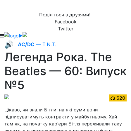
Поділіться з друзями!
Facebook
Twitter
🔊
AC/DC
— T.N.T.
Легенда Рока. The
Beatles — 60: Випуск
№5
620
Цікаво, чи знали Бітли, на які суми вони
підписуватимуть контракти у майбутньому. Хай
там як, на початку кар'єри Бітлз переживали таку
скруту, що погоджувалися виступати у нічних