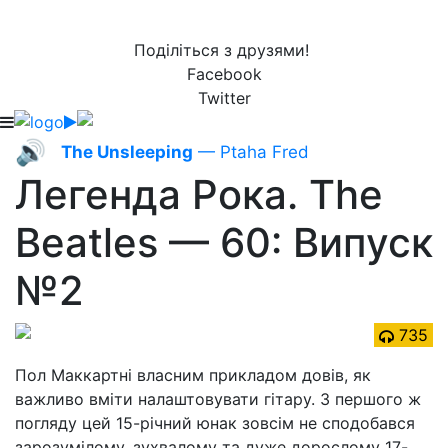
Поділіться з друзями!
Facebook
Twitter
🔊
The Unsleeping
— Ptaha Fred
Легенда Рока. The
Beatles — 60: Випуск
№2
735
Пол Маккартні власним прикладом довів, як
важливо вміти налаштовувати гітару. З першого ж
погляду цей 15-річний юнак зовсім не сподобався
зарозумілому, зухвалому та дуже дорослому 17-