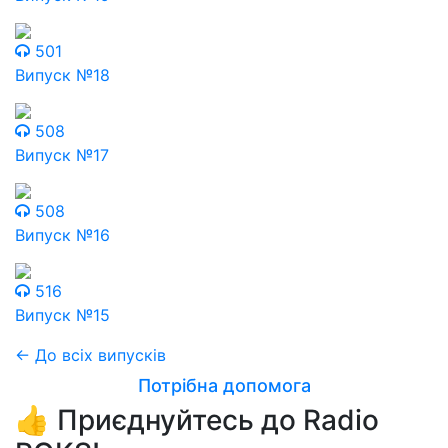
501
Випуск №18
508
Випуск №17
508
Випуск №16
516
Випуск №15
← До всіх випусків
Потрібна допомога
👍 Приєднуйтесь до Radio