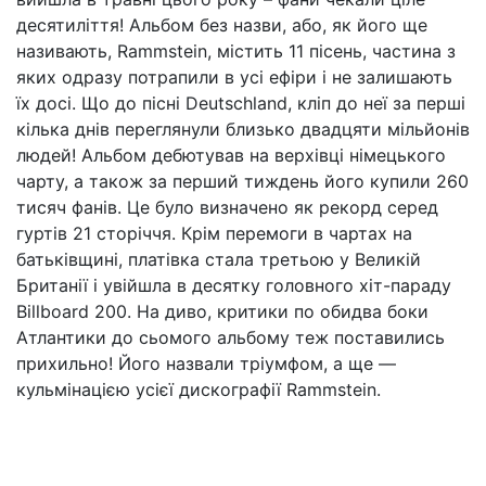
десятиліття! Альбом без назви, або, як його ще
називають, Rammstein, містить 11 пісень, частина з
яких одразу потрапили в усі ефіри і не залишають
їх досі. Що до пісні Deutschland, кліп до неї за перші
кілька днів переглянули близько двадцяти мільйонів
людей! Альбом дебютував на верхівці німецького
чарту, а також за перший тиждень його купили 260
тисяч фанів. Це було визначено як рекорд серед
гуртів 21 сторіччя. Крім перемоги в чартах на
батьківщині, платівка стала третьою у Великій
Британії і увійшла в десятку головного хіт-параду
Billboard 200. На диво, критики по обидва боки
Атлантики до сьомого альбому теж поставились
прихильно! Його назвали тріумфом, а ще —
кульмінацією усієї дискографії Rammstein.