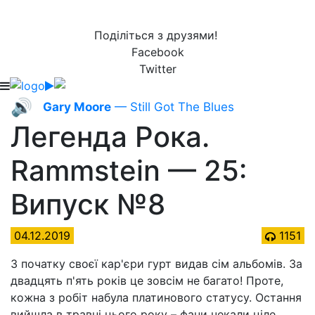
Поділіться з друзями!
Facebook
Twitter
🔊
Gary Moore
— Still Got The Blues
Легенда Рока.
Rammstein — 25:
Випуск №8
04.12.2019
1151
З початку своєї кар'єри гурт видав сім альбомів. За
двадцять п'ять років це зовсім не багато! Проте,
кожна з робіт набула платинового статусу. Остання
вийшла в травні цього року – фани чекали ціле