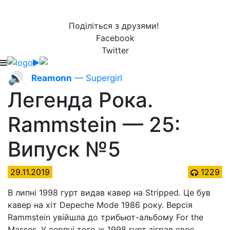
Поділіться з друзями!
Facebook
Twitter
🔊
Reamonn
— Supergirl
Легенда Рока.
Rammstein — 25:
Випуск №5
29.11.2019
1229
В липні 1998 гурт видав кавер на Stripped. Це був
кавер на хіт Depeche Mode 1986 року. Версія
Rammstein увійшла до трибьют-альбому For the
Masses. У серпні того ж 1998 гурт зіграв своє