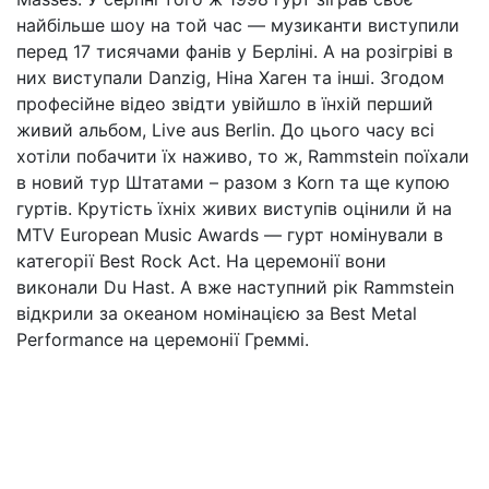
найбільше шоу на той час — музиканти виступили
перед 17 тисячами фанів у Берліні. А на розігріві в
них виступали Danzig, Ніна Хаген та інші. Згодом
професійне відео звідти увійшло в їнхій перший
живий альбом, Live aus Berlin. До цього часу всі
хотіли побачити їх наживо, то ж, Rammstein поїхали
в новий тур Штатами – разом з Korn та ще купою
гуртів. Крутість їхніх живих виступів оцінили й на
MTV European Music Awards — гурт номінували в
категорії Best Rock Act. На церемонії вони
виконали Du Hast. А вже наступний рік Rammstein
відкрили за океаном номінацією за Best Metal
Performance на церемонії Греммі.