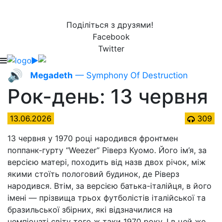
Поділіться з друзями!
Facebook
Twitter
🔊
Megadeth
— Symphony Of Destruction
Рок-день: 13 червня
13.06.2026
309
13 червня у 1970 році народився фронтмен
поппанк-гурту “Weezer” Ріверз Куомо. Його ім’я, за
версією матері, походить від назв двох річок, між
якими стоїть пологовий будинок, де Ріверз
народився. Втім, за версією батька-італійця, в його
імені — прізвища трьох футболістів італійської та
бразильської збірних, які відзначилися на
чемпіонаті світу того ж таки 1970 року. І в цей же