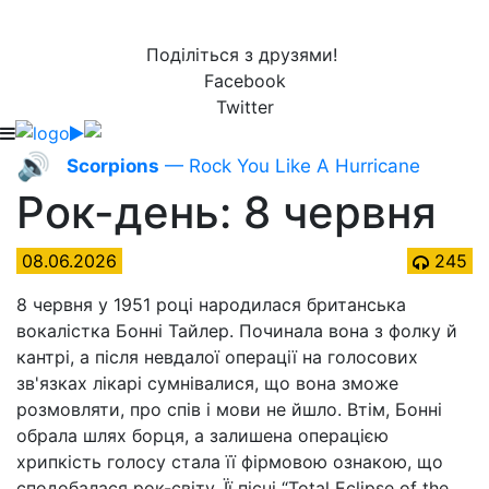
Поділіться з друзями!
Facebook
Twitter
🔊
Scorpions
— Rock You Like A Hurricane
Рок-день: 8 червня
08.06.2026
245
8 червня у 1951 році народилася британська
вокалістка Бонні Тайлер. Починала вона з фолку й
кантрі, а після невдалої операції на голосових
зв'язках лікарі сумнівалися, що вона зможе
розмовляти, про спів і мови не йшло. Втім, Бонні
обрала шлях борця, а залишена операцією
хрипкість голосу стала її фірмовою ознакою, що
сподобалася рок-світу. Її пісні “Total Eclipse of the