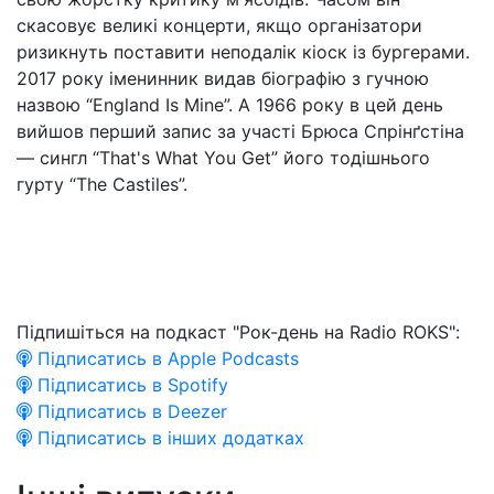
скасовує великі концерти, якщо організатори
ризикнуть поставити неподалік кіоск із бургерами.
2017 року іменинник видав біографію з гучною
назвою “England Is Mine”. А 1966 року в цей день
вийшов перший запис за участі Брюса Спрінґстіна
— сингл “That's What You Get” його тодішнього
гурту “The Castiles”.
Підпишіться на подкаст "Рок-день на Radio ROKS":
Підписатись в Apple Podcasts
Підписатись в Spotify
Підписатись в Deezer
Підписатись в інших додатках