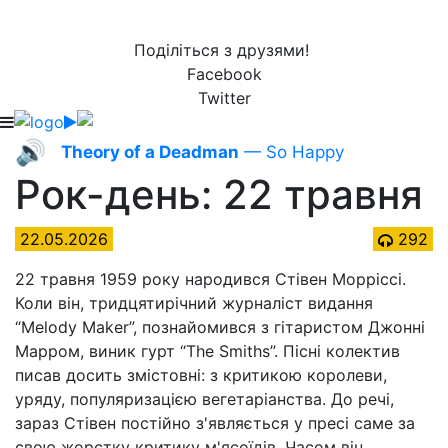
Поділіться з друзями!
Facebook
Twitter
🔊
Theory of a Deadman
— So Happy
Рок-день: 22 травня
22.05.2026
292
22 травня 1959 року народився Стівен Морріссі.
Коли він, тридцятирічний журналіст видання
“Melody Maker”, познайомився з гітаристом Джонні
Марром, виник гурт “The Smiths”. Пісні колектив
писав досить змістовні: з критикою королеви,
уряду, популяризацією вегетаріанства. До речі,
зараз Стівен постійно з'являється у пресі саме за
свою жорстку критику м'ясоїдів. Часом він