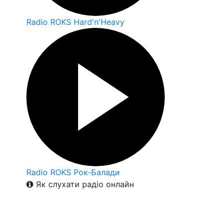
Radio ROKS Hard'n'Heavy
Radio ROKS Рок-Балади
Як слухати радіо онлайн