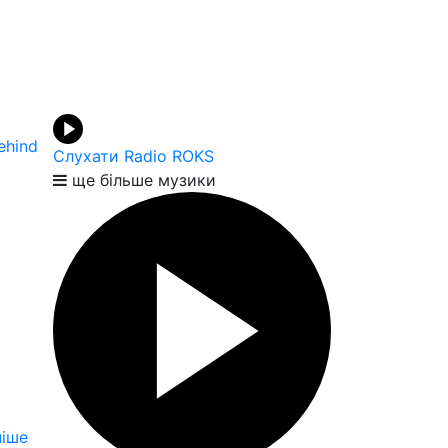
ehind
Слухати Radio ROKS
ще більше музики
іше