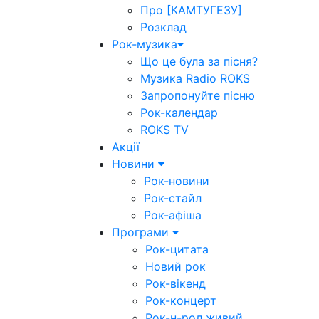
Про [КАМТУГЕЗУ]
Розклад
Рок-музика
Що це була за пісня?
Музика Radio ROKS
Запропонуйте пісню
Рок-календар
ROKS TV
Акції
Новини
Рок-новини
Рок-стайл
Рок-афіша
Програми
Рок-цитата
Новий рок
Рок-вікенд
Рок-концерт
Рок-н-рол живий