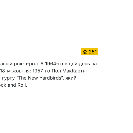
251
анній рок-н-рол. А 1964-го в цей день на
о 18-м жовтня: 1957-го Пол МакКартні
гурту "The New Yardbirds", який
ck and Roll.