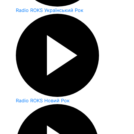
Radio ROKS Український Рок
Radio ROKS Новий Рок