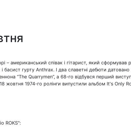
втня
рі – американський співак і гітарист, який сформував р
 і басист гурту Anthrax. І два славетні дебюти датован
ннона “The Quarrymen”, а 68-го відбувся перший виступ 
18 жовтня 1974-го ролінги випустили альбом It's Only Ro
io ROKS":