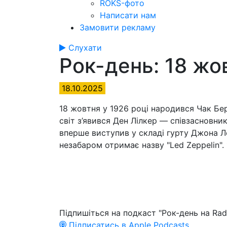
ROKS-фото
Написати нам
Замовити рекламу
Слухати
Рок-день: 18 жо
18.10.2025
18 жовтня у 1926 році народився Чак Бер
світ з’явився Ден Лілкер — співзасновник
вперше виступив у складі гурту Джона Ле
незабаром отримає назву "Led Zeppelin". 
Підпишіться на подкаст "Рок-день на Rad
Підписатись в Apple Podcasts