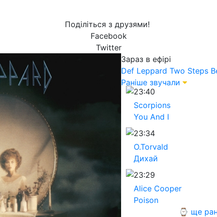
Поділіться з друзями!
Facebook
Twitter
Зараз в ефірі
Def Leppard
Two Steps B
Раніше звучали
23:40
Scorpions
You And I
23:34
O.Torvald
Дихай
23:29
Alice Cooper
Poison
⌚ ще ран