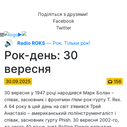
Поділіться з друзями!
Facebook
Twitter
🔊
Radio ROKS
— Рок. Тільки рок!
Рок-день: 30
вересня
30.09.2025
156
30 вересня у 1947 році народився Марк Болан –
співак, засновник і фронтмен ґлем-рок-гурту T. Rex.
А 64 року в цей день на світ з’явився Трей
Анастазіо – американський поліінструменталіст і
співак, засновник гурту Phish. 30 вересня 2002-го,
до свого 40-річчя, гурт Rolling Stones випустив