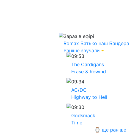
Зараз в ефірі
Romax
Батько наш Бандера
Раніше звучали
09:53
The Cardigans
Erase & Rewind
09:34
AC/DC
Highway to Hell
09:30
Godsmack
Time
⌚ ще раніше