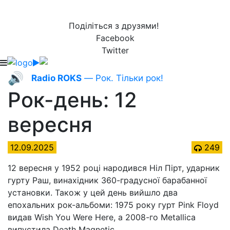
Поділіться з друзями!
Facebook
Twitter
🔊
Radio ROKS
— Рок. Тільки рок!
Рок-день: 12
вересня
12.09.2025
249
12 вересня у 1952 році народився Ніл Пірт, ударник
гурту Раш, винахідник 360-градусної барабанної
установки. Також у цей день вийшло два
епохальних рок-альбоми: 1975 року гурт Pink Floyd
видав Wish You Were Here, а 2008-го Metallica
випустила Death Magnetic.