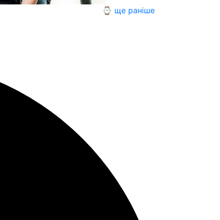
⌚ ще раніше