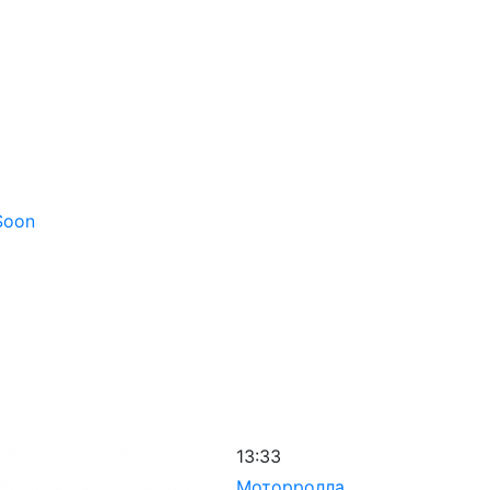
 Soon
13:33
Моторролла