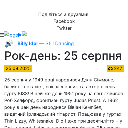
Поділіться з друзями!
Facebook
Twitter
🔊
Billy Idol
— Still Dancing
Рок-день: 25 серпня
25.08.2025
247
25 серпня у 1949 році народився Джін Сіммонс,
басист і вокаліст, співзасновник та автор пісень
гурту КІSS! В цей же день 1951 року на світ з’явився
Роб Хелфорд, фронтмен гурту Judas Priest. А 1962
року в цей день народився Вівіан Кемпбел,
видатний ірландський гітарист. Працював у гуртах
Thin Lizzy, Whitesnake, Dio і вже три десятиліття – у
Def Leppard. І кілька акустичних фактів: 25 серпня