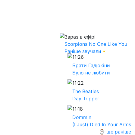
Зараз в ефірі
Scorpions
No One Like You
Раніше звучали
11:26
Брати Гадюкіни
Було не любити
11:22
The Beatles
Day Tripper
11:18
Dommin
(I Just) Died In Your Arms
⌚ ще раніше