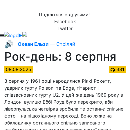
Поділіться з друзями!
Facebook
Twitter
🔊
Океан Ельзи
— Стріляй
Рок-день: 8 серпня
08.08.2025
331
8 серпня у 1961 році народилися Ріккі Рокетт,
ударник гурту Poison, та Edge, гітарист і
співзасновник гурту U2. У цей же день 1969 року в
Лондоні вулицю Еббі Роуд було перекрито, аби
ліверпульська четвірка зробила те останнє спільне
фото – на пішохідному переході. Воно ляже на
обкладинку останнього спільно записаного
альбому гурту, що отримає назву самої вулиці.