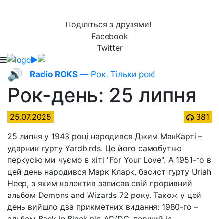
Поділіться з друзями!
Facebook
Twitter
🔊
Radio ROKS
— Рок. Тільки рок!
Рок-день: 25 липня
25.07.2025
381
25 липня у 1943 році народився Джим МакКарті –
ударник гурту Yardbirds. Це його самобутню
перкусію ми чуємо в хіті "For Your Love". А 1951-го в
цей день народився Марк Кларк, басист гурту Uriah
Heep, з яким колектив записав свій проривний
альбом Demons and Wizards 72 року. Також у цей
день вийшло два прикметних видання: 1980-го –
альбом Back in Black від AC/DC, перший із