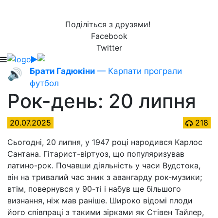
Поділіться з друзями!
Facebook
Twitter
Брати Гадюкіни
— Карпати програли
🔊
футбол
Рок-день: 20 липня
20.07.2025
218
Сьогодні, 20 липня, у 1947 році народився Карлос
Сантана. Гітарист-віртуоз, що популяризував
латино-рок. Почавши діяльність у часи Вудстока,
він на тривалий час зник з авангарду рок-музики;
втім, повернувся у 90-ті і набув ще більшого
визнання, ніж мав раніше. Широко відомі плоди
його співпраці з такими зірками як Стівен Тайлер,