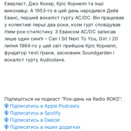
Еверласт, Джо Кокер, Кріс Корнелл та інші
виконавці. А 1953-го в цей день народився Дейв
Еванс, перший вокаліст гурту AC/DC. Він працював
у колективі перші два роки, коли гурт сповідував
ґлем-рок-стилістику. З Евансом AC/DC записав
лише один синґл – Can I Sit Next To You, Girl. І 20
липня 1964-го у цей світ прийшов Кріс Корнелл,
фундатор течії ґранж, засновник Soundgarden і
вокаліст гурту Audioslave.
Підпишіться на подкаст "Рок-день на Radio ROKS":
Підписатись в Apple Podcasts
Підписатись в Spotify
Підписатись в Deezer
Підписатись в інших додатках