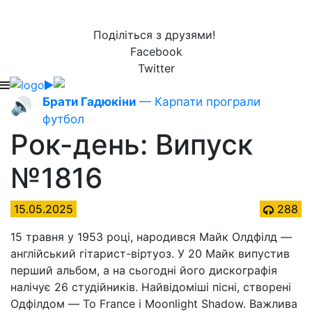
Поділіться з друзями!
Facebook
Twitter
Брати Гадюкіни
— Карпати програли
🔊
футбол
Рок-день: Випуск
№1816
15.05.2025
288
15 травня у 1953 році, народився Майк Олдфілд —
англійський гітарист-віртуоз. У 20 Майк випустив
перший альбом, а на сьогодні його дискографія
налічує 26 студійників. Найвідоміші пісні, створені
Одфілдом — To France і Moonlight Shadow. Важлива