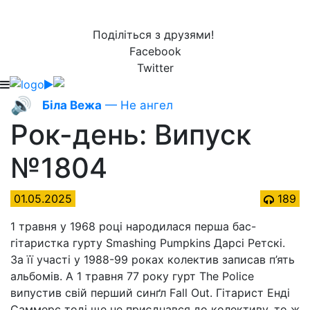
Поділіться з друзями!
Facebook
Twitter
🔊
Біла Вежа
— Не ангел
Рок-день: Випуск
№1804
01.05.2025
189
1 травня у 1968 році народилася перша бас-
гітаристка гурту Smashing Pumpkins Дарсі Ретскі.
За її участі у 1988-99 роках колектив записав п’ять
альбомів. А 1 травня 77 року гурт The Police
випустив свій перший синґл Fall Out. Гітарист Енді
Саммерс тоді ще не приєднався до колективу, то ж