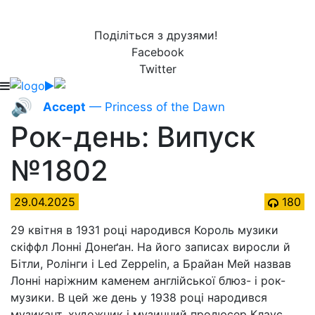
Поділіться з друзями!
Facebook
Twitter
🔊
Accept
— Princess of the Dawn
Рок-день: Випуск
№1802
29.04.2025
180
29 квітня в 1931 році народився Король музики
скіффл Лонні Донеґан. На його записах виросли й
Бітли, Ролінги і Led Zeppelin, а Брайан Мей назвав
Лонні наріжним каменем англійської блюз- і рок-
музики. В цей же день у 1938 році народився
музикант, художник і музичний продюсер Клаус