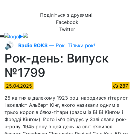
Поділіться з друзями!
Facebook
Twitter
🔊
Radio ROKS
— Рок. Тільки рок!
Рок-день: Випуск
№1799
25.04.2025
287
25 квітня в далекому 1923 році народився гітарист
і вокаліст Альберт Кінґ, якого називали одним з
трьох королів блюз-гітари (разом із Бі Бі Кінгом і
Фредді Кінгом). Його ім'я фігурує у Залі слави рок-
н-ролу. 1945 року в цей день на світ з’явився
басист Creedence Clearwater Revival Стю Кук. 59-го