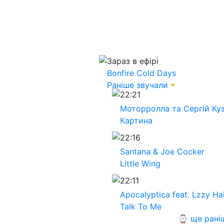
Зараз в ефірі
Bonfire
Cold Days
Раніше звучали
22:21
Моторролла та Сергій Куз
Картина
22:16
Santana & Joe Cocker
Little Wing
22:11
Apocalyptica feat. Lzzy Ha
Talk To Me
⌚ ще рані