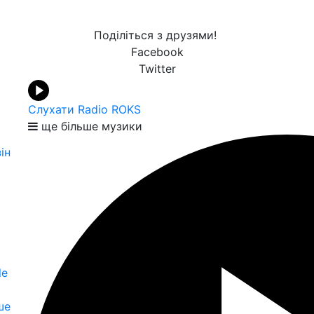
Поділіться з друзями!
Facebook
Twitter
Слухати Radio ROKS
ще більше музики
ін
le
ше