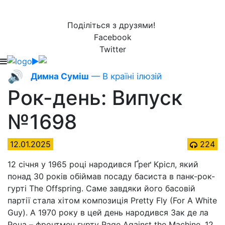
Поділіться з друзями!
Facebook
Twitter
🔊
Димна Суміш
— В країні ілюзій
Рок-день: Випуск
№1698
12.01.2025
224
12 січня у 1965 році народився Ґреґ Крісл, який
понад 30 років обіймав посаду басиста в панк-рок-
гурті The Offspring. Саме завдяки його басовій
партії стала хітом композиція Pretty Fly (For A White
Guy). А 1970 року в цей день народився Зак де ла
Роча – фронтмен гурту Rage Against the Machine. 12