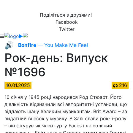
Поділіться з друзями!
Facebook
Twitter
🔊
Bonfire
— You Make Me Feel
Рок-день: Випуск
№1696
10.01.2025
216
10 січня у 1945 році народився Род Стюарт. Його
діяльність відзначили всі авторитетні установи, що
віддають шану великим музикантам. Brit Award – за
видатний внесок у музику. У Залі слави рок-н-ролу
– він фігурує як член гурту Faces і як сольний
виконавець. Крім того – Стюарт отримував Ґреммі,