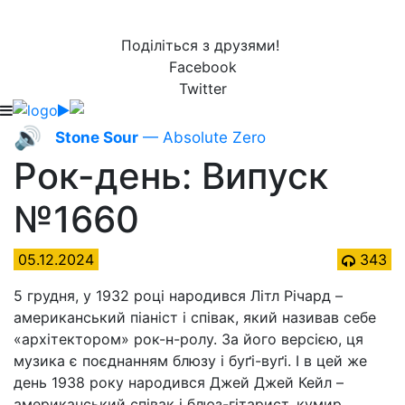
Поділіться з друзями!
Facebook
Twitter
🔊
Stone Sour
— Absolute Zero
Рок-день: Випуск
№1660
05.12.2024
343
5 грудня, у 1932 році народився Літл Річард –
американський піаніст і співак, який називав себе
«архітектором» рок-н-ролу. За його версією, ця
музика є поєднанням блюзу і буґі-вуґі. І в цей же
день 1938 року народився Джей Джей Кейл –
американський співак і блюз-гітарист, кумир