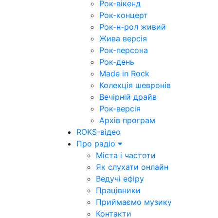
Рок-вікенд
Рок-концерт
Рок-н-рол живий
Жива версія
Рок-персона
Рок-день
Made in Rock
Колекція шевронів
Вечірній драйв
Рок-версія
Архів програм
ROKS-відео
Про радіо
Міста і частоти
Як слухати онлайн
Ведучі ефіру
Працівники
Приймаємо музику
Контакти