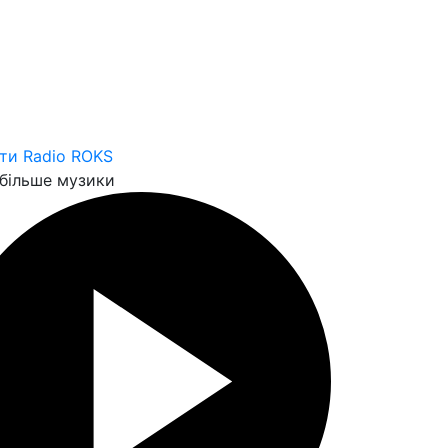
ти Radio ROKS
більше музики