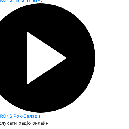
 ROKS Hard'n'Heavy
 ROKS Рок-Балади
слухати радіо онлайн