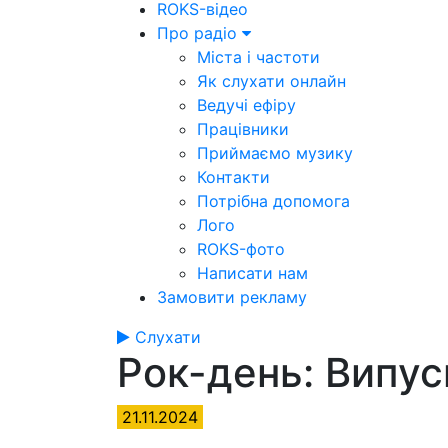
ROKS-відео
Про радіо
Міста і частоти
Як слухати онлайн
Ведучі ефіру
Працівники
Приймаємо музику
Контакти
Потрібна допомога
Лого
ROKS-фото
Написати нам
Замовити рекламу
Слухати
Рок-день: Випу
21.11.2024