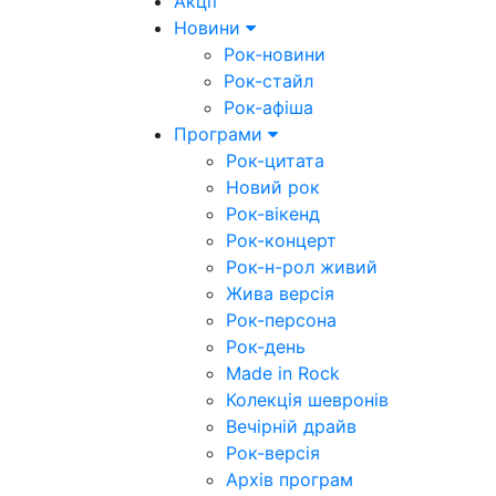
Акції
Новини
Рок-новини
Рок-стайл
Рок-афіша
Програми
Рок-цитата
Новий рок
Рок-вікенд
Рок-концерт
Рок-н-рол живий
Жива версія
Рок-персона
Рок-день
Made in Rock
Колекція шевронів
Вечірній драйв
Рок-версія
Архів програм