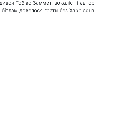
дився Тобіас Заммет, вокаліст і автор
 бітлам довелося грати без Харрісона: