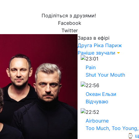
Поділіться з друзями!
Facebook
Twitter
Зараз в ефірі
Друга Ріка
Париж
Раніше звучали
23:01
Pain
Shut Your Mouth
22:56
Океан Ельзи
Вiдчуваю
22:52
Airbourne
Too Much, Too Young,
⌚ щ