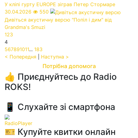
У кліпі гурту EUROPE зіграв Петер Стормаре
30.04.2026
550
Дивіться акустичну версю "Попіл і дим" від
Grandma's Smuzi
1
2
3
4
5
6
7
8
9
10
11
...
183
< Попередня
|
Наступна >
Потрібна допомога
👍 Приєднуйтесь до Radio
ROKS!
📱 Слухайте зі смартфона
RadioPlayer
🎫 Купуйте квитки онлайн