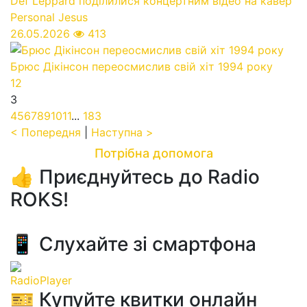
Def Leppard поділилися концертним відео на кавер
Personal Jesus
26.05.2026
413
Брюс Дікінсон переосмислив свій хіт 1994 року
1
2
3
4
5
6
7
8
9
10
11
...
183
< Попередня
|
Наступна >
Потрібна допомога
👍 Приєднуйтесь до Radio
ROKS!
📱 Слухайте зі смартфона
RadioPlayer
🎫 Купуйте квитки онлайн