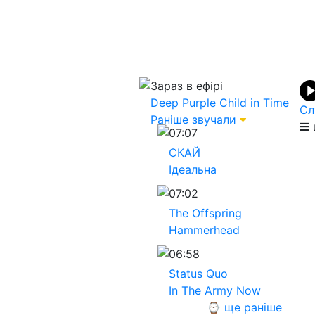
Зараз в ефірі
Deep Purple
Child in Time
Сл
Раніше звучали
07:07
СКАЙ
Ідеальна
07:02
The Offspring
Hammerhead
06:58
Status Quo
In The Army Now
⌚ ще раніше