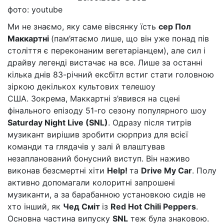
фото: youtube
Ми не знаємо, яку саме вівсянку їсть
сер Пол
Маккартні
(пам’ятаємо лише, що він уже понад пів
століття є переконаним вегетаріанцем), але сил і
драйву легенді вистачає на все. Лише за останні
кілька днів 83-річний ексбітл встиг стати головною
зіркою декількох культових телешоу
США. Зокрема, Маккартні з’явився на сцені
фінального епізоду 51-го сезону популярного шоу
Saturday Night Live (SNL)
. Одразу після титрів
музикант вирішив зробити сюрприз для всієї
команди та глядачів у залі й влаштував
незапланований бонусний виступ. Він наживо
виконав безсмертні хіти
Help!
та
Drive My Car
. Полу
активно допомагали колоритні запрошені
музиканти, а за барабанною установкою сидів не
хто інший, як
Чед Сміт
із
Red Hot Chili Peppers
.
Основна частина випуску
SNL
теж була знаковою.