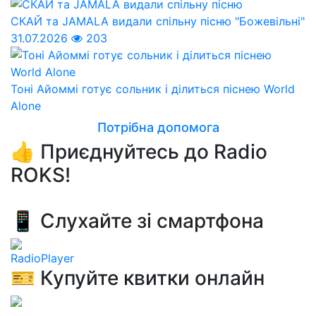
СКАЙ та JAMALA видали спільну пісню "Божевільні"
31.07.2026
203
Тоні Айоммі готує сольник і ділиться піснею World
Alone
Потрібна допомога
👍 Приєднуйтесь до Radio
ROKS!
📱 Слухайте зі смартфона
RadioPlayer
🎫 Купуйте квитки онлайн