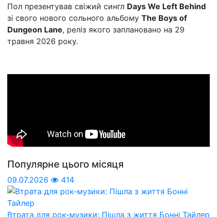
Пол презентував свіжий сингл
Days We Left Behind
зі свого нового сольного альбому
The Boys of
Dungeon Lane
, реліз якого заплановано на 29
травня 2026 року.
Популярне цього місяця
09.07.2026
414
Втрата для рок-музики: Пішла з життя Бонні Тайлер