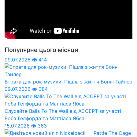
Популярне цього місяця
09.07.2026
414
Втрата для рок-музики: Пішла з життя Бонні Тайлер
09.07.2026
384
Слухайте Balls To The Wall від ACCEPT за участі
Роба Гелфорда та Маттіаса Ябса
15.07.2026
363