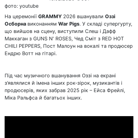
фото: youtube
На церемонії
GRAMMY
2026 вшанували
Оззі
Осборна
виконанням
War Pigs
. У складі супергурту,
що вийшов на сцену, виступили Слеш і Дафф
Маккаган з GUNS N' ROSES, Чед Сміт з RED HOT
CHILI PEPPERS, Пост Малоун на вокалі та продюсер
Ендрю Вотт на гітарі.
Під час музичного вшанування Оззі на екрані
з’являлися й імена інших рок-зірок, музикантів і
продюсерів, яких забрав 2025 рік – Ейса Фрейлі,
Міка Ральфса й багатьох інших.