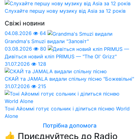
Слухайте першу нову музику від Asia за 12 років
Свіжі новини
04.08.2026
64
Grandma's Smuzi видали "Заповіт"
03.08.2026
80
Дивіться новий кліп PRIMUS — "The Ol' Grizz"
31.07.2026
128
СКАЙ та JAMALA видали спільну пісню "Божевільні"
31.07.2026
215
Тоні Айоммі готує сольник і ділиться піснею World
Alone
Потрібна допомога
👍 Приєднуйтесь до Radio