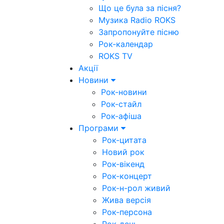
Що це була за пісня?
Музика Radio ROKS
Запропонуйте пісню
Рок-календар
ROKS TV
Акції
Новини
Рок-новини
Рок-стайл
Рок-афіша
Програми
Рок-цитата
Новий рок
Рок-вікенд
Рок-концерт
Рок-н-рол живий
Жива версія
Рок-персона