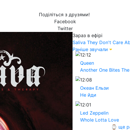
Поділіться з друзями!
Facebook
Twitter
Зараз в ефірі
Saliva
They Don't Care A
Раніше звучали
12:12
Queen
Another One Bites The
12:08
Океан Ельзи
Не йди
12:01
Led Zeppelin
Whole Lotta Love
⌚ ще р