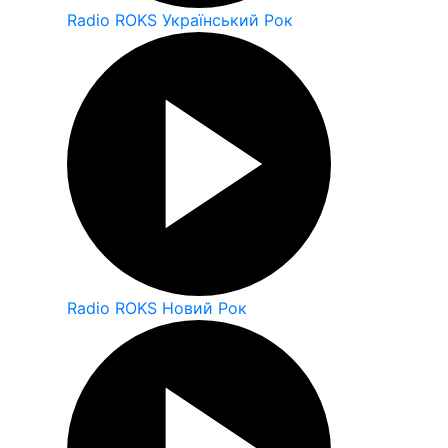
Radio ROKS Український Рок
Radio ROKS Новий Рок