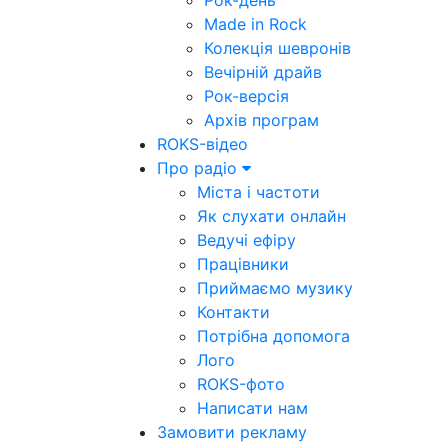
Рок-день
Made in Rock
Колекція шевронів
Вечірній драйв
Рок-версія
Архів програм
ROKS-відео
Про радіо
Міста і частоти
Як слухати онлайн
Ведучі ефіру
Працівники
Приймаємо музику
Контакти
Потрібна допомога
Лого
ROKS-фото
Написати нам
Замовити рекламу