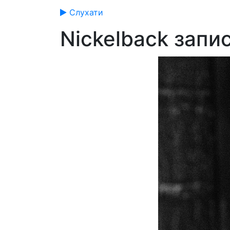
Слухати
Nickelback зап