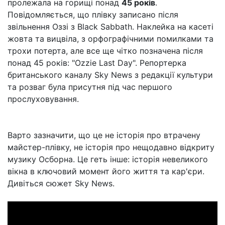
пролежала на горищі понад
45 років
.
Повідомляється, що плівку записано після
звільнення Оззі з Black Sabbath. Наклейка на касеті
жовта та вицвіла, з орфографічними помилками та
трохи потерта, але все ще чітко позначена після
понад 45 років: "Ozzie Last Day". Репортерка
британського каналу Sky News з редакції культури
та розваг була присутня під час першого
прослуховування.
Варто зазначити, що це не історія про втрачену
майстер-плівку, не історія про нещодавно відкриту
музику Осборна. Це геть інше: історія невеликого
вікна в ключовий момент його життя та кар'єри.
Дивіться сюжет Sky News.