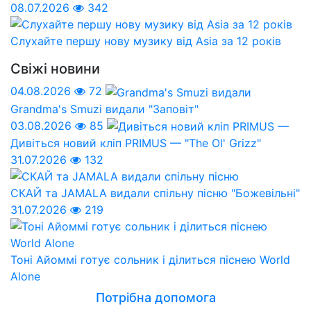
08.07.2026
342
Слухайте першу нову музику від Asia за 12 років
Свіжі новини
04.08.2026
72
Grandma's Smuzi видали "Заповіт"
03.08.2026
85
Дивіться новий кліп PRIMUS — "The Ol' Grizz"
31.07.2026
132
СКАЙ та JAMALA видали спільну пісню "Божевільні"
31.07.2026
219
Тоні Айоммі готує сольник і ділиться піснею World
Alone
Потрібна допомога