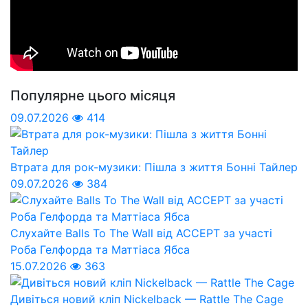
Популярне цього місяця
09.07.2026
414
Втрата для рок-музики: Пішла з життя Бонні Тайлер
09.07.2026
384
Слухайте Balls To The Wall від ACCEPT за участі
Роба Гелфорда та Маттіаса Ябса
15.07.2026
363
Дивіться новий кліп Nickelback — Rattle The Cage