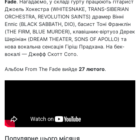
Fade
. Нагадаємо, у складі гурту працюють гітарист
Джоель Хокестра (WHITESNAKE, TRANS-SIBERIAN
ORCHESTRA, REVOLUTION SAINTS) драмер Вінні
Еппіс (BLACK SABBATH, DIO), басист Тоні Франклін
(THE FIRM, BLUE MURDER), клавішник-віртуоз Дерек
Шерініан (DREAM THEATER, SONS OF APOLLO) та
нова вокальна сенсація Гіріш Прадхана. На бек-
вокалі — Джефф Скотт Сото.
Альбом From The Fade вийде
27 лютого
.
Популярне цього місяця