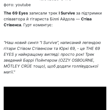
фото: youtube
The 69 Eyes
записали трек
I Survive
за підтримки
співавтора й гітариста Біллі Айдола —
Стіва
Стівенса
. Гурт коментує:
"Наш новий сингл "I Survive", написаний легендою
гітари Стівом Стівенсом та Юркі 69, - це THE 69
EYES у найкращому вигляді: просто рок! Трек
зведений Баррі Пойнтером (OZZY OSBOURNE,
MÖTLEY CRÜE тощо), щоб додати голлівудської
магії."