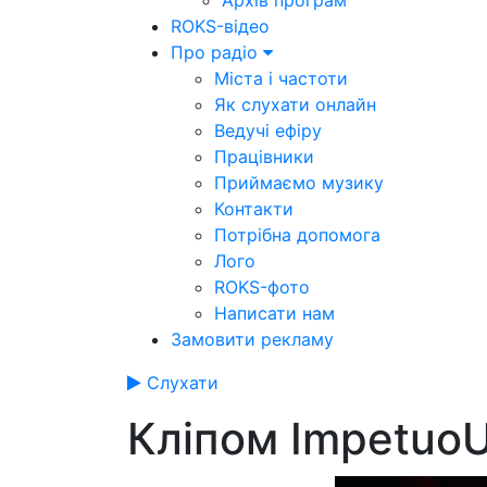
Архів програм
ROKS-відео
Про радіо
Міста і частоти
Як слухати онлайн
Ведучі ефіру
Працівники
Приймаємо музику
Контакти
Потрібна допомога
Лого
ROKS-фото
Написати нам
Замовити рекламу
Слухати
Кліпом ImpetuoU