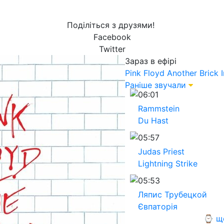
Поділіться з друзями!
Facebook
Twitter
Зараз в ефірі
Pink Floyd
Another Brick I
Раніше звучали
06:01
Rammstein
Du Hast
05:57
Judas Priest
Lightning Strike
05:53
Ляпис Трубецкой
Євпаторія
⌚ ще