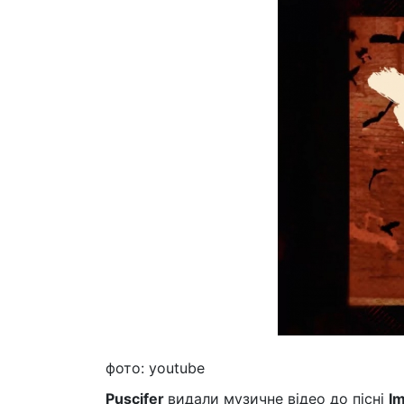
фото: youtube
Puscifer
видали музичне відео до пісні
I