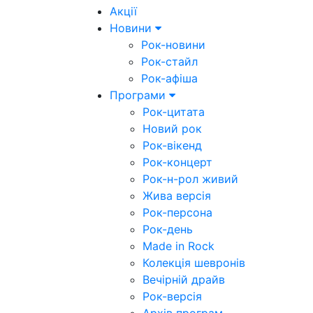
Акції
Новини
Рок-новини
Рок-стайл
Рок-афіша
Програми
Рок-цитата
Новий рок
Рок-вікенд
Рок-концерт
Рок-н-рол живий
Жива версія
Рок-персона
Рок-день
Made in Rock
Колекція шевронів
Вечірній драйв
Рок-версія