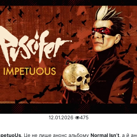
12.01.2026
475
mpetuoUs
. Це не лише анонс альбому
Normal Isn’t
, а й а