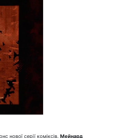
нонс нової серії коміксів.
Мейнард