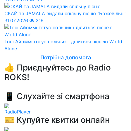
СКАЙ та JAMALA видали спільну пісню "Божевільні"
31.07.2026
219
Тоні Айоммі готує сольник і ділиться піснею World
Alone
Потрібна допомога
👍 Приєднуйтесь до Radio
ROKS!
📱 Слухайте зі смартфона
RadioPlayer
🎫 Купуйте квитки онлайн