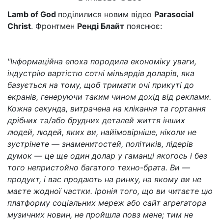
Lamb of God
поділилися новим відео
Parasocial
Christ
. Фронтмен
Ренді Блайт
пояснює:
"Інформаційна епоха породила економіку уваги,
індустрію вартістю сотні мільярдів доларів, яка
базується на тому, щоб тримати очі прикуті до
екранів, генеруючи таким чином дохід від реклами.
Кожна секунда, витрачена на клікання та гортання
дрібних та/або брудних деталей життя інших
людей, людей, яких ви, найімовірніше, ніколи не
зустрінете — знаменитостей, політиків, лідерів
думок — це ще один долар у гаманці якогось і без
того непристойно багатого техно-брата. Ви —
продукт, і вас продають на ринку, на якому ви не
маєте жодної частки. Іронія того, що ви читаєте цю
платформу соціальних мереж або сайт агрегатора
музичних новин, не пройшла повз мене; тим не