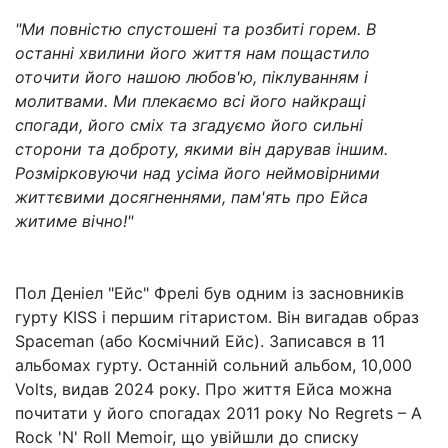
"Ми повністю спустошені та розбиті горем. В
останні хвилини його життя нам пощастило
оточити його нашою любов'ю, піклуванням і
молитвами. Ми плекаємо всі його найкращі
спогади, його сміх та згадуємо його сильні
сторони та доброту, якими він дарував іншим.
Розмірковуючи над усіма його неймовірними
життєвими досягненнями, пам'ять про Ейса
житиме вічно!"
Пол Деніел "Ейс" Фрелі був одним із засновників
гурту KISS і першим гітаристом. Він вигадав образ
Spaceman (або Космічний Ейс). Записався в 11
альбомах гурту. Останній сольний альбом, 10,000
Volts, видав 2024 року. Про життя Ейса можна
почитати у його спогадах 2011 року No Regrets – A
Rock 'N' Roll Memoir, що увійшли до списку